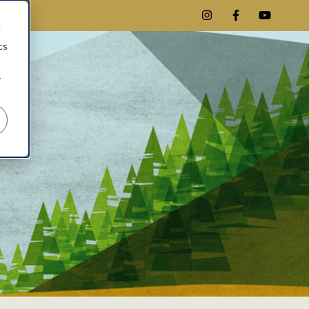
d
cs
r